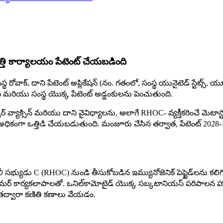
ంపత్తి కార్యాలయం పేటెంట్ చేయబడింది
్థ రోవాక్, దాని పేటెంట్ అప్లికేషన్ (నం. గతంలో, సంస్థ యునైటెడ్ స్టేట్
ుంది మరియు సంస్థ యొక్క పేటెంట్ అడ్డంకులను పెంచుతుంది.
ర్ వ్యాక్సిన్ మరియు దాని వైవిధ్యాలను, అలాగే RHOC- వ్యక్తీకరించే మెటా
కంగా ఒత్తిడి చేయబడుతుంది. మంజూరు చేసిన తర్వాత, పేటెంట్ 2028-12లో ముగ
ామిలీ సభ్యుడు C (RHOC) నుండి తీసుకోబడిన ఇమ్యునోజెనిక్ పెప్టైడ్‌లను
ర్యకలాపాలతో. ఒనిల్‌కామోటైడ్ యొక్క సబ్కటానియస్ పరిపాలన హోస్ట్ ర
ంది, తద్వారా కణితి కణాలు వేయడం.