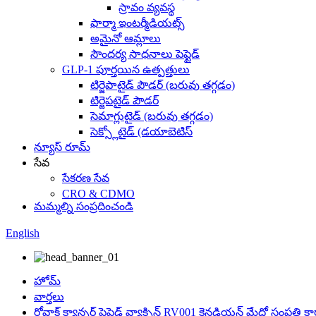
స్రావం వ్యవస్థ
ఫార్మా ఇంటర్మీడియట్స్
అమైనో ఆమ్లాలు
సౌందర్య సాధనాలు పెప్టైడ్
GLP-1 పూర్తయిన ఉత్పత్తులు
టిర్జెపాటైడ్ పౌడర్ (బరువు తగ్గడం)
టిర్జెపటైడ్ పౌడర్
సెమాగ్లుటైడ్ (బరువు తగ్గడం)
సెక్స్లోటైడ్ (డయాబెటిస్
న్యూస్ రూమ్
సేవ
సేకరణ సేవ
CRO & CDMO
మమ్మల్ని సంప్రదించండి
English
హోమ్
వార్తలు
రోవాక్ క్యాన్సర్ పెప్టైడ్ వ్యాక్సిన్ RV001 కెనడియన్ మేధో సంపత్