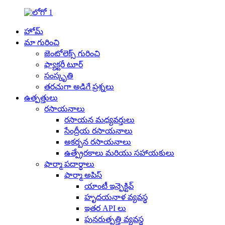
హోమ్
మా గురించి
జెంటోలెక్స్ గురించి
ఫ్యాక్టరీ టూర్
సంస్కృతి
తరచుగా అడిగే ప్రశ్నలు
ఉత్పత్తులు
రసాయనాలు
రసాయన మధ్యవర్తులు
సేంద్రీయ రసాయనాలు
అకర్బన రసాయనాలు
ఉత్ప్రేరకాలు మరియు సహాయకులు
ఫార్మా పదార్థాలు
ఫార్మా అపిస్
యాంటీ ఇన్ఫెక్టివ్
హృదయనాళ వ్యవస్థ
ఇతర API లు
పునరుత్పత్తి వ్యవస్థ