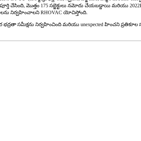
 పూర్తి చేసింది, మొత్తం 175 సబ్జెక్టులు నమోదు చేయబడ్డాయి మరియు
యయనాలను నిర్వహించాలని RHOVAC యోచిస్తోంది.
 భద్రతా సమీక్షను నిర్వహించింది మరియు unexpected హించని ప్రతికూల