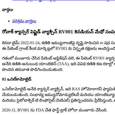
వార్తలు
పరిశ్రమ వార్తలు
రోవాక్ క్యాన్సర్ పెప్టైడ్ వ్యాక్సిన్ RV001 కెనడియన్ మేధో స
కెనడా టైమ్ 2022-01-24, కణితి ఇమ్యునాలజీపై దృష్టి సారించిన ro షధ సంస
ఈ పేటెంట్ గ్రాంట్ కీలక మార్కెట్లలో RV001 కు విస్తృత రక్షణను అందిస్త
గతంలో మంజూరు చేసిన పేటెంట్ అప్లికేషన్ వలె, ఈ పేటెంట్ RV001 క్యాన్స
అనేది కణితి-అనుబంధ యాంటిజెన్ (TAA), ఇది వివిధ కణితి కణ రకాల్లో అధి
పొందిన తరువాత పొడిగించబడుతుంది.
01 ఒనిల్‌కామోటైడ్
ఒనిల్‌కామోటైడ్ అనేది క్యాన్సర్ వ్యాక్సిన్, ఇది RAS హోమోలాగస్ ఫ్య
చేయబడుతుంది, సంభావ్య ఇమ్యునోమోడ్యులేటరీ మరియు యాంటిట్యూమర్ కా
మరియు సైటోటాక్సిక్ టి లింఫోసైట్ (సిటిఎల్) ప్రతిస్పందనను ప్రేరేపిస్తు
2020-11, RV001 ను FDA చేత ఫాస్ట్ ట్రాక్ హోదా మంజూరు చేసింది.