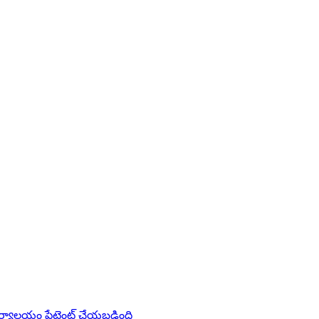
తి కార్యాలయం పేటెంట్ చేయబడింది