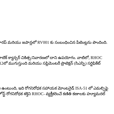
స్, యూరప్ మరియు జపాన్లలో RV001 కు సంబంధించిన పేటెంట్లను పొందింది.
స్టాటిక్ క్యాన్సర్ చికిత్స/నివారణలో దాని ఉపయోగం. వాటిలో, RHOC
ుస్తుంది మరియు సప్లిమెంటరీ ప్రొటెక్షన్ (సిఎస్పి) సర్టిఫికేట్
 కలిగి ఉంటుంది, ఇది రోగనిరోధక సహాయక మోంటనైడ్ ISA-51 లో ఎమల్సిఫై
ోగనిరోధక శక్తిని RHOC- వ్యక్తీకరించే కణితి కణాలకు హ్యూమరల్