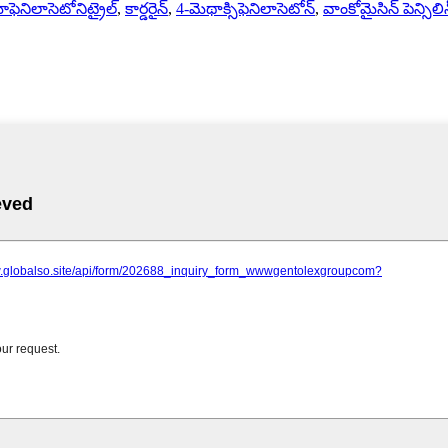
మోఫెనిలాసెటోనిట్రైల్
,
కార్డరైన్
,
4-మెథాక్సిఫెనిలాసెటోన్
,
వాంకోమైసిన్ పెన్సిలి