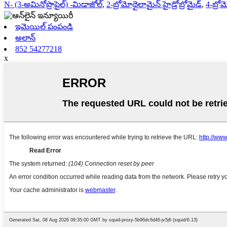
N- (3-అమినోప్రొపైల్) -మిడాజోల్
,
2-బ్రోమోథైలామైన్ హైడ్రోబ్రోమైడ్
,
4-బ్రో
ఇమెయిల్ పంపండి
అలాన్
852 54277218
x