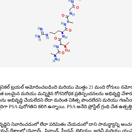
శ I/IIA క్లినికల్ ట్రయల్ ఆమోదించబడింది మరియు మొత్తం 21 మంది రోగులు న
 బలమైన మరియు మన్నికైన రోగనిరోధక ప్రతిస్పందనలను అభివృద్ధి చేశార
జ్‌లను అభివృద్ధి చేయలేదని లేదా మరింత చికిత్స పొందలేదని మరియు గణనీయమైన ప
మదిగా PSA పురోగతిని కలిగి ఉన్నాయి. PSA అనేది ప్రోస్టేట్ గ్రంథి చేత ఉత్పత్
ర్ అభివృద్ధిని నివారించడంలో లేదా పరిమితం చేయడంలో దాని సామర్థ్యాన్ని అంచన
యన్ దేశాలలో (డెన్మార్క్, ఫిన్లాండ్, స్వీడన్, బెల్జియం, జర్మనీ మరియు యు