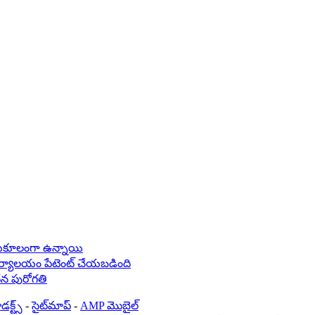
సానుకూలంగా ఉన్నాయి
తి కార్యాలయం పేటెంట్ చేయబడింది
ధన పురోగతి
డక్ట్స్
-
సైట్‌మాప్
-
AMP మొబైల్