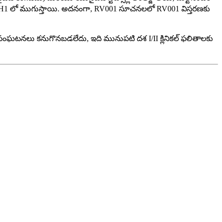
 2022H1 లో ముగుస్తాయి. అదనంగా, RV001 సూచనలలో RV001 విస్తరణకు
 సంఘటనలు కనుగొనబడలేదు, ఇది మునుపటి దశ I/II క్లినికల్ ఫలితాలకు