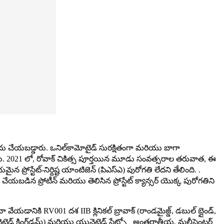
మోదు చేయబడ్డారు. ఒనిల్‌కామోటైడ్ సురక్షితంగా మరియు బాగా
ు. 2021 లో, రోవాక్ చికిత్స పూర్తయిన మూడు సంవత్సరాల తరువాత, ఈ
్రోస్టేట్-నిర్దిష్ట యాంటిజెన్ (పిఎస్‌ఎ) పురోగతి లేదని తేలింది. .
తి చేయబడిన ప్రోటీన్ మరియు తెలిసిన ప్రోస్టేట్ క్యాన్సర్ యొక్క పురోగతిని
ా వేయడానికి RV001 దశ IIB క్లినికల్ బ్రావాక్ (రాండమైజ్డ్, డబుల్ బ్లైండ్,
నైటెడ్ కింగ్‌డమ్) మరియు యునైటెడ్ స్టేట్స్లో అంతర్జాతీయ, మల్టీసెంటర్