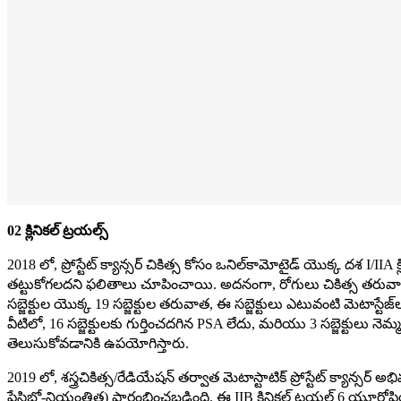
02 క్లినికల్ ట్రయల్స్
2018 లో, ప్రోస్టేట్ క్యాన్సర్ చికిత్స కోసం ఒనిల్‌కామోటైడ్ యొక్క ద
తట్టుకోగలదని ఫలితాలు చూపించాయి. అదనంగా, రోగులు చికిత్స తరువాత
సబ్జెక్టుల యొక్క 19 సబ్జెక్టుల తరువాత, ఈ సబ్జెక్టులు ఎటువంటి మెటాస్టే
వీటిలో, 16 సబ్జెక్టులకు గుర్తించదగిన PSA లేదు, మరియు 3 సబ్జెక్టులు నెమ్
తెలుసుకోవడానికి ఉపయోగిస్తారు.
2019 లో, శస్త్రచికిత్స/రేడియేషన్ తర్వాత మెటాస్టాటిక్ ప్రోస్టేట్ క్యాన్స
ప్లేసిబో-నియంత్రిత) ప్రారంభించబడింది. ఈ IIB క్లినికల్ ట్రయల్ 6 యూరోపి