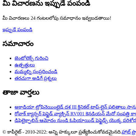
మీ విచారణను ఇప్పుడే పంపండి
మీ విచారణలు 24 గంటలలోపు సమాధానం ఇవ్వబడతాయి!
ఇప్పుడే పంపండి
సమాచారం
జెంటోలెక్స్ గురించి
ఉత్పత్తులు
మమ్మల్ని సంప్రదించండి
తరచుగా అడిగే ప్రశ్నలు
తాజా వార్తలు
అకాడియా ట్రోఫినెయింటైడ్ దశ III క్లినికల్ టాప్-లైన్ ఫలితాలు 
రోవాక్ క్యాన్సర్ పెప్టైడ్ వ్యాక్సిన్ RV001 కెనడియన్ మేధో సంపత్
డిఫెలైక్ఫాలిన్ ఆమోదం నుండి ఓపియాయిడ్ పెప్టైడ్స్ యొక్క పరిశో
© కాపీరైట్ - 2010-2022: అన్ని హక్కులూ ప్రత్యేకించుకోవడమైనది.
హాట్ ప్రొ