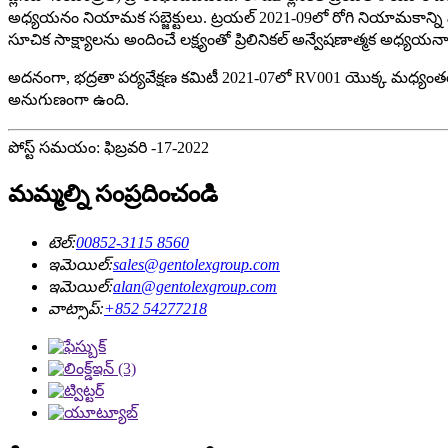
అధ్యయనం నియామక సబ్జెక్టులు. ట్రయల్ 2021-09లో రోగి నియామకాన్ని
సూచిక సాక్ష్యాలను అందించే లక్ష్యంతో ప్రిలినికల్ అన్వేషణాత్మక అధ్
అదనంగా, భద్రతా పర్యవేక్షణ కమిటీ 2021-07లో RV001 యొక్క మధ్యంతర
అనుగుణంగా ఉంది.
పోస్ట్ సమయం: ఫిబ్రవరి -17-2022
మమ్మల్ని సంప్రదించండి
టెల్:
00852-3115 8560
ఇమెయిల్:
sales@gentolexgroup.com
ఇమెయిల్:
alan@gentolexgroup.com
వాట్సాప్:
+852 54277218