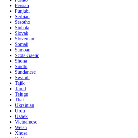
Persian
Punjabi
Serbian
Sesotho
Sinhala
Slovak
Slovenian
Somali
Samoan
Scots Gaelic
Shona
Sindhi
Sundanese
Swahili
Tajik
Tamil
Telugu
Thai
Ukrainian
Urdu
Uzbek
Vietnamese
Welsh
Xhosa