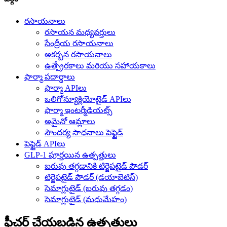
రసాయనాలు
రసాయన మధ్యవర్తులు
సేంద్రీయ రసాయనాలు
అకర్బన రసాయనాలు
ఉత్ప్రేరకాలు మరియు సహాయకాలు
ఫార్మా పదార్థాలు
ఫార్మా APIలు
ఒలిగోన్యూక్లియోటైడ్ APIలు
ఫార్మా ఇంటర్మీడియట్స్
అమైనో ఆమ్లాలు
సౌందర్య సాధనాలు పెప్టైడ్
పెప్టైడ్ APIలు
GLP-1 పూర్తయిన ఉత్పత్తులు
బరువు తగ్గడానికి టిర్జెపటైడ్ పౌడర్
టిర్జెపటైడ్ పౌడర్ (డయాబెటిస్)
సెమాగ్లుటైడ్ (బరువు తగ్గడం)
సెమాగ్లుటైడ్ (మధుమేహం)
ఫీచర్ చేయబడిన ఉత్పత్తులు