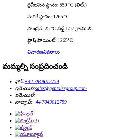
ద్రవీభవన స్థానం: 550 °C (లిట్.)
మరిగే స్థానం: 1265 °C
సాంద్రత: 25 °C వద్ద 1.57 గ్రా/మి.లీ.
ఫ్లాష్ పాయింట్: 1265°C
విచారణ
వివరాలు
మమ్మల్ని సంప్రదించండి
ఫోన్:
+44 7849012759
ఇమెయిల్:
sales@gentolexgroup.com
ఇమెయిల్:
వాట్సాప్:
+44 7849012759