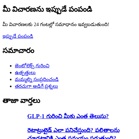
మీ విచారణను ఇప్పుడే పంపండి
మీ విచారణలకు 24 గంటల్లో సమాధానం ఇవ్వబడుతుంది!
ఇప్పుడే పంపండి
సమాచారం
జెంటోలెక్స్ గురించి
ఉత్పత్తులు
మమ్మల్ని సంప్రదించండి
తరచుగా అడిగే ప్రశ్నలు
తాజా వార్తలు
GLP-1 గురించి మీకు ఎంత తెలుసు?
రెటాట్రుటైడ్ ఎలా పనిచేస్తుంది? ఫలితాలను
చూడటానికి ఎంత సమయం పడుతుంది?