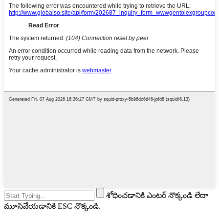
శోధించడానికి ఎంటర్ నొక్కండి లేదా
మూసివేయడానికి ESC నొక్కండి.