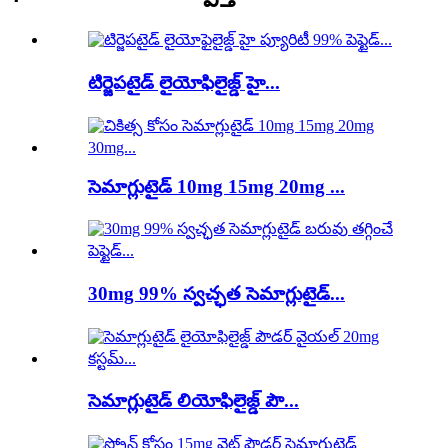
టిర్జెపటైడ్ లైయోఫిలైజ్డ్ హై...
సెమాగ్లుటైడ్ 10mg 15mg 20mg ...
30mg 99% స్వచ్ఛత సెమాగ్లుటైడ్...
సెమాగ్లుటైడ్ లియోఫిలైజ్డ్ పౌ...