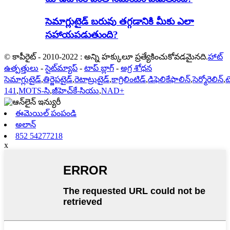
సెమాగ్లుటైడ్ బరువు తగ్గడానికి మీకు ఎలా
సహాయపడుతుంది?
© కాపీరైట్ - 2010-2022 : అన్ని హక్కులూ ప్రత్యేకించుకోవడమైనది.
హాట్
ఉత్పత్తులు
-
సైట్‌మ్యాప్
-
టాప్ బ్లాగ్
-
అగ్ర శోధన
సెమాగ్లుటైడ్
,
తిర్జెపటైడ్
,
రెటాట్రుటైడ్
,
కాగ్రిలింటిడ్
,
డిఫెలికేఫాలిన్
,
సెర్మోరెలిన్
,
ట
141
,
MOTS-సి
,
జీహెచ్‌కే-సియు
,
NAD+
ఈమెయిల్ పంపండి
అలాన్
852 54277218
x