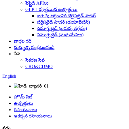
పెప్టైడ్ APIలు
GLP-1 పూర్తయిన ఉత్పత్తులు
బరువు తగ్గడానికి టిర్జెపటైడ్ పౌడర్
టిర్జెపటైడ్ పౌడర్ (డయాబెటిస్)
సెమాగ్లుటైడ్ (బరువు తగ్గడం)
సెమాగ్లుటైడ్ (మధుమేహం)
వార్తల గది
మమ్మల్ని సంప్రదించండి
సేవ
సేకరణ సేవ
CRO&CDMO
English
హొమ్ పేజ్
ఉత్పత్తులు
రసాయనాలు
అకర్బన రసాయనాలు
వర్గం