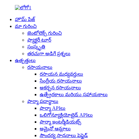
హొమ్ పేజ్
మా గురించి
జెంటోలెక్స్ గురించి
ఫ్యాక్టరీ టూర్
సంస్కృతి
తరచుగా అడిగే ప్రశ్నలు
ఉత్పత్తులు
రసాయనాలు
రసాయన మధ్యవర్తులు
సేంద్రీయ రసాయనాలు
అకర్బన రసాయనాలు
ఉత్ప్రేరకాలు మరియు సహాయకాలు
ఫార్మా పదార్థాలు
ఫార్మా APIలు
ఒలిగోన్యూక్లియోటైడ్ APIలు
ఫార్మా ఇంటర్మీడియట్స్
అమైనో ఆమ్లాలు
సౌందర్య సాధనాలు పెప్టైడ్