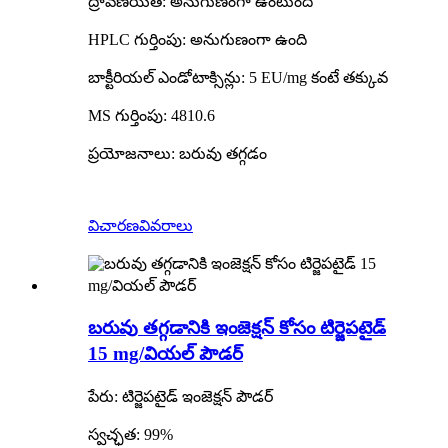
ద్రావణీయత: అనుగుణంగా ఉంటుంది
HPLC గుర్తింపు: అనుగుణంగా ఉంది
బాక్టీరియల్ ఎండోటాక్సిన్లు: 5 EU/mg కంటే తక్కువ
MS గుర్తింపు: 4810.6
ప్రయోజనాలు: బరువు తగ్గడం
విచారణ
వివరాలు
బరువు తగ్గడానికి ఇంజెక్షన్ కోసం టిర్జెపటైడ్
15 mg/వియల్ పౌడర్
పేరు: టిర్జెపటైడ్ ఇంజెక్షన్ పౌడర్
స్వచ్ఛత: 99%