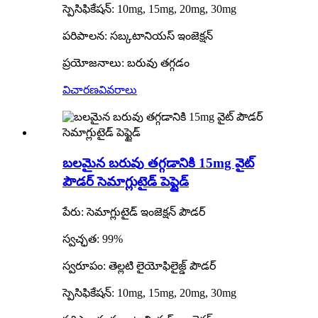
స్పెసిఫికేషన్: 10mg, 15mg, 20mg, 30mg
పరిపాలన: సబ్కటానియస్ ఇంజెక్షన్
ప్రయోజనాలు: బరువు తగ్గడం
విచారణ
వివరాలు
బలమైన బరువు తగ్గడానికి 15mg వైట్
పౌడర్ సెమాగ్లుటైడ్ పెప్టైడ్
పేరు: సెమాగ్లుటైడ్ ఇంజెక్షన్ పౌడర్
స్వచ్ఛత: 99%
స్వరూపం: తెల్లటి లైయోఫిలైజ్డ్ పౌడర్
స్పెసిఫికేషన్: 10mg, 15mg, 20mg, 30mg