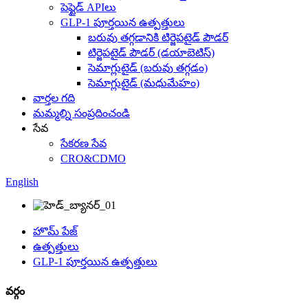
పెప్టైడ్ APIలు
GLP-1 పూర్తయిన ఉత్పత్తులు
బరువు తగ్గడానికి టిర్జెపటైడ్ పౌడర్
టిర్జెపటైడ్ పౌడర్ (డయాబెటిస్)
సెమాగ్లుటైడ్ (బరువు తగ్గడం)
సెమాగ్లుటైడ్ (మధుమేహం)
వార్తల గది
మమ్మల్ని సంప్రదించండి
సేవ
సేకరణ సేవ
CRO&CDMO
English
హొమ్ పేజ్
ఉత్పత్తులు
GLP-1 పూర్తయిన ఉత్పత్తులు
వర్గం