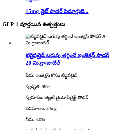
15mg వైట్ పౌడర్ సెమాగ్లుటి...
GLP-1 పూర్తయిన ఉత్పత్తులు
టిర్జెపటైడ్ బరువు తగ్గించే ఇంజెక్షన్ పౌడర్
20 మి.గ్రా/బాటిల్
పేరు: ఇంజెక్షన్ కోసం టిర్జెపటైడ్
స్వచ్ఛత: 99%
స్వరూపం: తెల్లటి లైయోఫిలైజ్డ్ పౌడర్
పరిమాణం: 20mg
నీరు: 3.0%