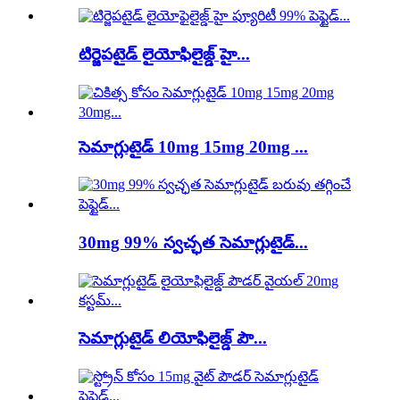
టిర్జెపటైడ్ లైయోఫిలైజ్డ్ హై...
సెమాగ్లుటైడ్ 10mg 15mg 20mg ...
30mg 99% స్వచ్ఛత సెమాగ్లుటైడ్...
సెమాగ్లుటైడ్ లియోఫిలైజ్డ్ పౌ...