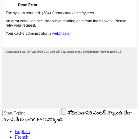
శోధించడానికి ఎంటర్ నొక్కండి లేదా
మూసివేయడానికి ESC నొక్కండి.
English
French