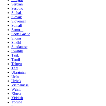
Serbian
Sesotho
Sinhala
Slovak
Slovenian
Somali
Samoan
Scots Gaelic
Shona
Sindhi
Sundanese
Swahili
Tajik
Tamil
Telugu
Thai
Ukrainian
Urdu
Uzbek
Vietnamese
Welsh
Xhosa
Yiddish
Yoruba