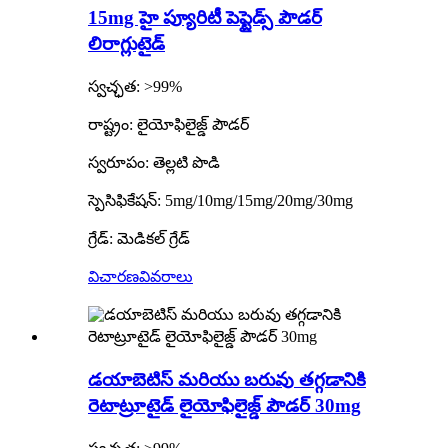
15mg హై ప్యూరిటీ పెప్టైడ్స్ పౌడర్
లిరాగ్లుటైడ్
స్వచ్ఛత: >99%
రాష్ట్రం: లైయోఫిలైజ్డ్ పౌడర్
స్వరూపం: తెల్లటి పొడి
స్పెసిఫికేషన్: 5mg/10mg/15mg/20mg/30mg
గ్రేడ్: మెడికల్ గ్రేడ్
విచారణ
వివరాలు
డయాబెటిస్ మరియు బరువు తగ్గడానికి
రెటాట్రూటైడ్ లైయోఫిలైజ్డ్ పౌడర్ 30mg