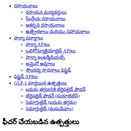
రసాయనాలు
రసాయన మధ్యవర్తులు
సేంద్రీయ రసాయనాలు
అకర్బన రసాయనాలు
ఉత్ప్రేరకాలు మరియు సహాయకాలు
ఫార్మా పదార్థాలు
ఫార్మా APIలు
ఒలిగోన్యూక్లియోటైడ్ APIలు
ఫార్మా ఇంటర్మీడియట్స్
అమైనో ఆమ్లాలు
సౌందర్య సాధనాలు పెప్టైడ్
పెప్టైడ్ APIలు
GLP-1 పూర్తయిన ఉత్పత్తులు
బరువు తగ్గడానికి టిర్జెపటైడ్ పౌడర్
టిర్జెపటైడ్ పౌడర్ (డయాబెటిస్)
సెమాగ్లుటైడ్ (బరువు తగ్గడం)
సెమాగ్లుటైడ్ (మధుమేహం)
ఫీచర్ చేయబడిన ఉత్పత్తులు