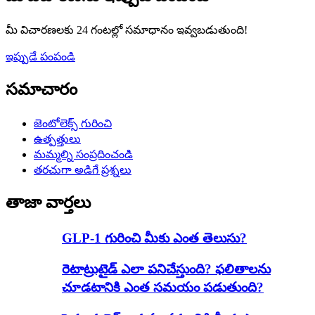
మీ విచారణలకు 24 గంటల్లో సమాధానం ఇవ్వబడుతుంది!
ఇప్పుడే పంపండి
సమాచారం
జెంటోలెక్స్ గురించి
ఉత్పత్తులు
మమ్మల్ని సంప్రదించండి
తరచుగా అడిగే ప్రశ్నలు
తాజా వార్తలు
GLP-1 గురించి మీకు ఎంత తెలుసు?
రెటాట్రుటైడ్ ఎలా పనిచేస్తుంది? ఫలితాలను
చూడటానికి ఎంత సమయం పడుతుంది?