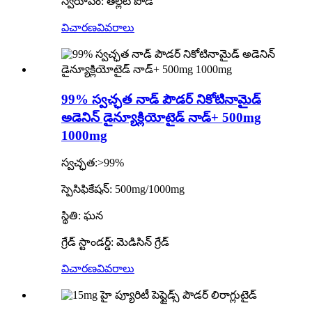
స్వరూపం: తెల్లటి పొడి
విచారణ
వివరాలు
99% స్వచ్ఛత నాడ్ పౌడర్ నికోటినామైడ్
అడెనిన్ డైన్యూక్లియోటైడ్ నాడ్+ 500mg
1000mg
స్వచ్ఛత:>99%
స్పెసిఫికేషన్: 500mg/1000mg
స్థితి: ఘన
గ్రేడ్ స్టాండర్డ్: మెడిసిన్ గ్రేడ్
విచారణ
వివరాలు