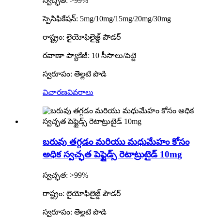
స్వచ్ఛత: >99%
స్పెసిఫికేషన్: 5mg/10mg/15mg/20mg/30mg
రాష్ట్రం: లైయోఫిలైజ్డ్ పౌడర్
రవాణా ప్యాకేజీ: 10 సీసాలు/పెట్టె
స్వరూపం: తెల్లటి పొడి
విచారణ
వివరాలు
బరువు తగ్గడం మరియు మధుమేహం కోసం
అధిక స్వచ్ఛత పెప్టైడ్స్ రెటాట్రుటైడ్ 10mg
స్వచ్ఛత: >99%
రాష్ట్రం: లైయోఫిలైజ్డ్ పౌడర్
స్వరూపం: తెల్లటి పొడి