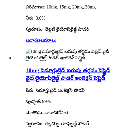
పరిమాణం: 10mg, 15mg, 20mg, 30mg
నీరు: 3.0%
స్వరూపం: తెల్లటి లైయోఫిలైజ్డ్ పౌడర్
విచారణ
వివరాలు
10mg సెమాగ్లుటైడ్ బరువు తగ్గడం పెప్టైడ్
వైట్ లైయోఫిలైజ్డ్ పౌడర్ ఇంజెక్షన్ పెప్టైడ్
పేరు: సెమాగ్లుటైడ్ ఇంజెక్షన్ పౌడర్
స్వచ్ఛత: 99%
మోతాదు: వారానికోసారి
స్వరూపం: తెల్లటి లైయోఫిలైజ్డ్ పౌడర్