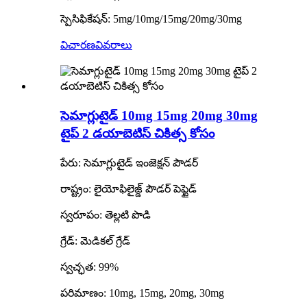
స్పెసిఫికేషన్: 5mg/10mg/15mg/20mg/30mg
విచారణ
వివరాలు
సెమాగ్లుటైడ్ 10mg 15mg 20mg 30mg
టైప్ 2 డయాబెటిస్ చికిత్స కోసం
పేరు: సెమాగ్లుటైడ్ ఇంజెక్షన్ పౌడర్
రాష్ట్రం: లైయోఫిలైజ్డ్ పౌడర్ పెప్టైడ్
స్వరూపం: తెల్లటి పొడి
గ్రేడ్: మెడికల్ గ్రేడ్
స్వచ్ఛత: 99%
పరిమాణం: 10mg, 15mg, 20mg, 30mg