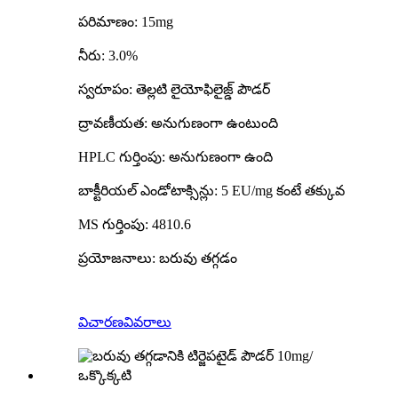
పరిమాణం: 15mg
నీరు: 3.0%
స్వరూపం: తెల్లటి లైయోఫిలైజ్డ్ పౌడర్
ద్రావణీయత: అనుగుణంగా ఉంటుంది
HPLC గుర్తింపు: అనుగుణంగా ఉంది
బాక్టీరియల్ ఎండోటాక్సిన్లు: 5 EU/mg కంటే తక్కువ
MS గుర్తింపు: 4810.6
ప్రయోజనాలు: బరువు తగ్గడం
విచారణ
వివరాలు