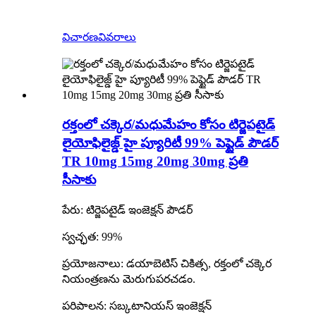
విచారణ
వివరాలు
రక్తంలో చక్కెర/మధుమేహం కోసం టిర్జెపటైడ్
లైయోఫిలైజ్డ్ హై ప్యూరిటీ 99% పెప్టైడ్ పౌడర్
TR 10mg 15mg 20mg 30mg ప్రతి
సీసాకు
పేరు: టిర్జెపటైడ్ ఇంజెక్షన్ పౌడర్
స్వచ్ఛత: 99%
ప్రయోజనాలు: డయాబెటిస్ చికిత్స, రక్తంలో చక్కెర
నియంత్రణను మెరుగుపరచడం.
పరిపాలన: సబ్కటానియస్ ఇంజెక్షన్