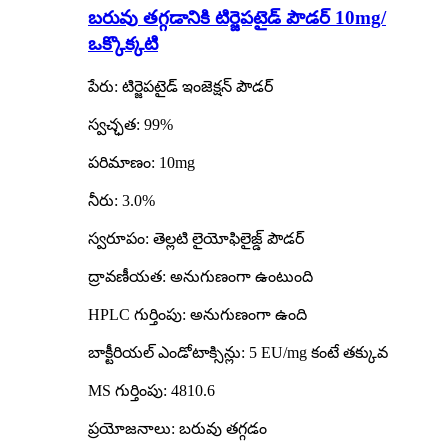
బరువు తగ్గడానికి టిర్జెపటైడ్ పౌడర్ 10mg/
ఒక్కొక్కటి
పేరు: టిర్జెపటైడ్ ఇంజెక్షన్ పౌడర్
స్వచ్ఛత: 99%
పరిమాణం: 10mg
నీరు: 3.0%
స్వరూపం: తెల్లటి లైయోఫిలైజ్డ్ పౌడర్
ద్రావణీయత: అనుగుణంగా ఉంటుంది
HPLC గుర్తింపు: అనుగుణంగా ఉంది
బాక్టీరియల్ ఎండోటాక్సిన్లు: 5 EU/mg కంటే తక్కువ
MS గుర్తింపు: 4810.6
ప్రయోజనాలు: బరువు తగ్గడం