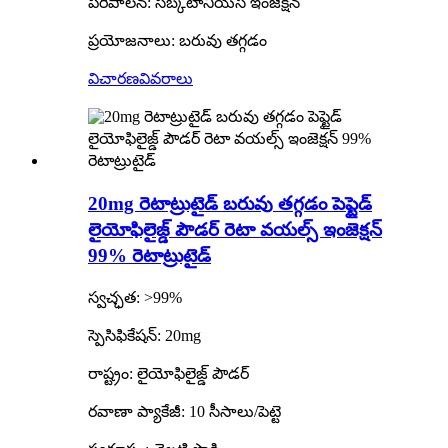
పరిపాలన: సబ్కటానియస్ ఇంజెక్షన్
ప్రయోజనాలు: బరువు తగ్గడం
విచారణ
వివరాలు
20mg రెటాట్రుటైడ్ బరువు తగ్గడం పెప్టైడ్
లైయోఫిలైజ్డ్ పౌడర్ రెటా వయల్స్ ఇంజెక్షన్
99% రెటాట్రుటైడ్
స్వచ్ఛత: >99%
స్పెసిఫికేషన్: 20mg
రాష్ట్రం: లైయోఫిలైజ్డ్ పౌడర్
రవాణా ప్యాకేజీ: 10 సీసాలు/పెట్టె