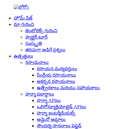
హొమ్ పేజ్
మా గురించి
జెంటోలెక్స్ గురించి
ఫ్యాక్టరీ టూర్
సంస్కృతి
తరచుగా అడిగే ప్రశ్నలు
ఉత్పత్తులు
రసాయనాలు
రసాయన మధ్యవర్తులు
సేంద్రీయ రసాయనాలు
అకర్బన రసాయనాలు
ఉత్ప్రేరకాలు మరియు సహాయకాలు
ఫార్మా పదార్థాలు
ఫార్మా APIలు
ఒలిగోన్యూక్లియోటైడ్ APIలు
ఫార్మా ఇంటర్మీడియట్స్
అమైనో ఆమ్లాలు
సౌందర్య సాధనాలు పెప్టైడ్