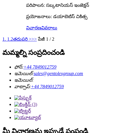
పరిపాలన: సబ్కటానియస్ ఇంజెక్షన్
ప్రయోజనాలు: డయాబెటిస్ చికిత్స
విచారణ
వివరాలు
1. 1.
2
తదుపరి >
>>
పేజీ 1 / 2
మమ్మల్ని సంప్రదించండి
ఫోన్:
+44 7849012759
ఇమెయిల్:
sales@gentolexgroup.com
ఇమెయిల్:
వాట్సాప్:
+44 7849012759
మీ విచారణను ఇప్పుడే పంపండి